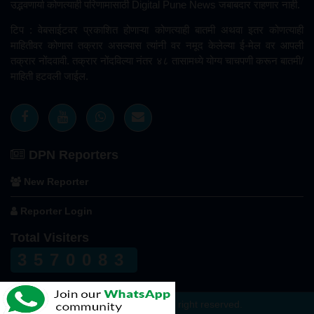
उद्भवणार्या कोणत्याही परिणामासाठी Digital Pune News जबाबदार राहणार नाही.
टिप : वेबसाईटवर प्रकाशित होणाऱ्या कोणत्याही बातमी अथवा इतर कोणत्याही
माहितीवर कोणास तक्रार असल्यास त्यांनी वर नमूद केलेल्या ई-मेल वर आपली
तक्रार नोंदवावी. तक्रार नोंदविल्या नंतर ४८ तासामध्ये योग्य चाचपणी करून बातमी/
माहिती हटवली जाईल.
DPN Reporters
New Reporter
Reporter Login
Total Visiters
3570083
© Digital Pune News All right reserved.