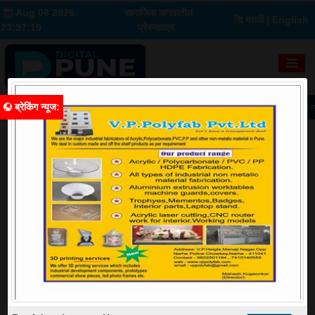
Aug 08 2026
सामाजिक जगतातील
मराठी
| English
23:37:19
प्रेरणापत्र
ब्रेकिंग न्यूज
:
मुंबईकडे निघाले, मिसिंग लिंक बोगद्यात काळाचा घाला; युवा काँग्रेस नेते तुषार भूमकर यांचा भीष
शहर
Image Source: Google
पुण्यात माऊलींच्या वारकऱ्यांची मोठी गैरसोय; अपुऱ्या खोल्या,