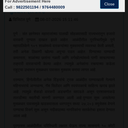
For Advertisement Here
छतांना गळती अन् पिण्याच्या पाण्याचा तुटवडा, मुक्कामाच्या
Close
Call :
9822501194
/
9764480009
सुविधांवर प्रश्नचिन्ह
डिजिटल पुणे
08-07-2026 15:11:46
पुणे : संत ज्ञानेश्वर महाराजांच्या पालखी सोहळ्यासाठी राज्यभरातून हजारो
वारकरी पुण्यात दाखल झाले आहेत. आळंदीतील पूरस्थितीमुळे पुणे
महापालिकेने १०१ शाळांमध्ये वारकऱ्यांच्या मुक्कामाची व्यवस्था केली असली,
तरी अनेक ठिकाणी खोल्या अपुऱ्या पडत आहेत. पिण्याच्या पाण्याची
कमतरता, शाळांच्या छतांना गळती आणि वर्गखोल्यांमध्ये पाणी साचल्याच्या
तक्रारी वारकऱ्यांनी केल्या आहेत. त्यामुळे अनेकांना रस्त्याच्या कडेला
राहुट्या उभारून मुसळधार पावसात मुक्काम करावा लागत आहे.
दरम्यान, हिंगोलीतील अनेक दिंड्यांचे ट्रक आळंदीत पाण्याखाली गेल्याने
महिनाभराचे अन्नधान्य, गॅस सिलेंडर आणि स्वयंपाकाचे साहित्य खराब झाले
आहे. त्यामुळे शेकडो वारकरी अडचणीत सापडले असून प्रशासनाकडे
तातडीच्या मदतीची मागणी करण्यात आली आहे.पुण्यात सुरू असलेल्या
मुसळधार पावसामुळे खडकवासला धरणातून सध्या २७,२०३ क्युसेक्स वेगाने
पाण्याचा विसर्ग सुरू असून नदीकाठच्या नागरिकांना सतर्कतेचा इशारा देण्यात
आला आहे.
पूरग्रस्त आळंदीतील परिस्थिती लक्षात घेऊन राज्य शासनाने १० कोटी