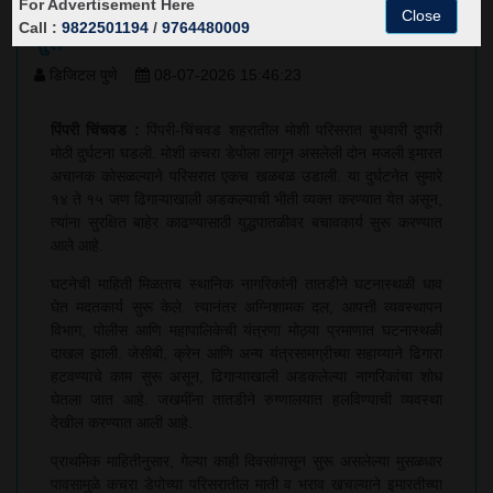
For Advertisement Here
जण ढिगाऱ्याखाली अडकल्याची भीती, बचावकार्य युद्धपातळीवर
Close
Call :
9822501194
/
9764480009
सुरू
डिजिटल पुणे
08-07-2026 15:46:23
पिंपरी चिंचवड :
पिंपरी-चिंचवड शहरातील मोशी परिसरात बुधवारी दुपारी
मोठी दुर्घटना घडली. मोशी कचरा डेपोला लागून असलेली दोन मजली इमारत
अचानक कोसळल्याने परिसरात एकच खळबळ उडाली. या दुर्घटनेत सुमारे
१४ ते १५ जण ढिगाऱ्याखाली अडकल्याची भीती व्यक्त करण्यात येत असून,
त्यांना सुरक्षित बाहेर काढण्यासाठी युद्धपातळीवर बचावकार्य सुरू करण्यात
आले आहे.
घटनेची माहिती मिळताच स्थानिक नागरिकांनी तातडीने घटनास्थळी धाव
घेत मदतकार्य सुरू केले. त्यानंतर अग्निशामक दल, आपत्ती व्यवस्थापन
विभाग, पोलीस आणि महापालिकेची यंत्रणा मोठ्या प्रमाणात घटनास्थळी
दाखल झाली. जेसीबी, क्रेन आणि अन्य यंत्रसामग्रीच्या सहाय्याने ढिगारा
हटवण्याचे काम सुरू असून, ढिगाऱ्याखाली अडकलेल्या नागरिकांचा शोध
घेतला जात आहे. जखमींना तातडीने रुग्णालयात हलविण्याची व्यवस्था
देखील करण्यात आली आहे.
प्राथमिक माहितीनुसार, गेल्या काही दिवसांपासून सुरू असलेल्या मुसळधार
पावसामुळे कचरा डेपोच्या परिसरातील माती व भराव खचल्याने इमारतीच्या