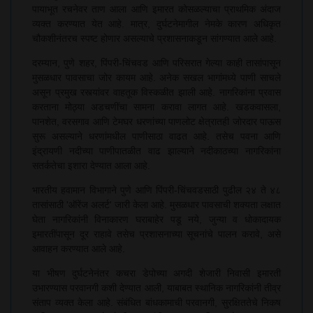
पायाभूत रचनेवर ताण आला आणि इमारत कोसळल्याचा प्राथमिक अंदाज
व्यक्त करण्यात येत आहे. मात्र, दुर्घटनेमागील नेमके कारण अधिकृत
चौकशीनंतरच स्पष्ट होणार असल्याचे प्रशासनाकडून सांगण्यात आले आहे.
दरम्यान, पुणे शहर, पिंपरी-चिंचवड आणि परिसरात गेल्या काही तासांपासून
मुसळधार पावसाचा जोर कायम आहे. अनेक सखल भागांमध्ये पाणी साचले
असून प्रमुख रस्त्यांवर वाहतूक विस्कळीत झाली आहे. नागरिकांना प्रवास
करताना मोठ्या अडचणींचा सामना करावा लागत आहे. खडकवासला,
पानशेत, वरसगाव आणि टेमघर धरणांच्या पाणलोट क्षेत्रातही जोरदार पाऊस
सुरू असल्याने धरणांमधील पाणीसाठा वाढत आहे. तसेच पवना आणि
इंद्रायणी नदीच्या पाणीपातळीत वाढ झाल्याने नदीकाठच्या नागरिकांना
सतर्कतेचा इशारा देण्यात आला आहे.
भारतीय हवामान विभागाने पुणे आणि पिंपरी-चिंचवडसाठी पुढील २४ ते ४८
तासांसाठी 'ऑरेंज अलर्ट' जारी केला आहे. मुसळधार पावसाची शक्यता लक्षात
घेता नागरिकांनी विनाकारण घराबाहेर पडू नये, जुन्या व धोकादायक
इमारतींपासून दूर राहावे तसेच प्रशासनाच्या सूचनांचे पालन करावे, असे
आवाहन करण्यात आले आहे.
या भीषण दुर्घटनेनंतर कचरा डेपोच्या अगदी शेजारी निवासी इमारती
उभारण्यास परवानगी कशी देण्यात आली, याबाबत स्थानिक नागरिकांनी तीव्र
संताप व्यक्त केला आहे. संबंधित बांधकामाची परवानगी, सुरक्षिततेचे निकष