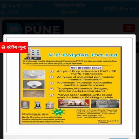
Aug 06 2026
सामाजिक जगतातील
मराठी
| English
11:35:55
प्रेरणापत्र
ब्रेकिंग न्यूज
:
 ठाकरेंच्या वकिलांचा मोठा सवाल, शिवसेना कुणाची? सर्वोच्च न्यायालयात खल, लवकरच निक
शहर
Image Source: Google
मोशीत भीषण दुर्घटना! दोन मजली इमारत कोसळली; १४ ते १५