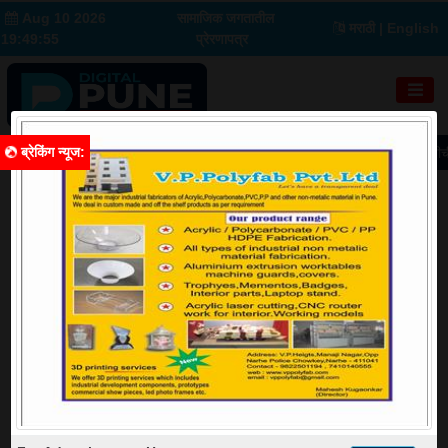
Aug 10 2026
सामाजिक जगतातील
मराठी
| English
19:49:56
प्रेरणापत्र
ब्रेकिंग न्यूज
:
रॅलीत देवेंद्र फडणवीसांचा परकीय शक्तींना इशारा
लोहमार्गासाठी महामार्गावर क्रांतीची म
शहर
Image Source: Google
महापौर मंजुषा नागपुरे यांच्या उपस्थितीत खडकवासला धरणाचे