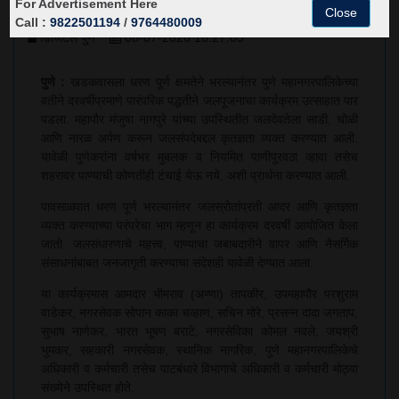
For Advertisement Here
जलपूजन; पुणेकरांच्या वर्षभराच्या पाणीपुरवठ्यासाठी प्रार्थना
Close
Call :
9822501194
/
9764480009
डिजिटल पुणे
08-07-2026 16:27:03
पुणे :
खडकवासला धरण पूर्ण क्षमतेने भरल्यानंतर पुणे महानगरपालिकेच्या
वतीने दरवर्षीप्रमाणे पारंपरिक पद्धतीने जलपूजनाचा कार्यक्रम उत्साहात पार
पडला. महापौर मंजुषा नागपुरे यांच्या उपस्थितीत जलदेवतेला साडी, चोळी
आणि नारळ अर्पण करून जलसंपदेबद्दल कृतज्ञता व्यक्त करण्यात आली.
यावेळी पुणेकरांना वर्षभर मुबलक व नियमित पाणीपुरवठा व्हावा तसेच
शहरावर पाण्याची कोणतीही टंचाई येऊ नये, अशी प्रार्थना करण्यात आली.
पावसाळ्यात धरण पूर्ण भरल्यानंतर जलस्रोतांप्रती आदर आणि कृतज्ञता
व्यक्त करण्याच्या परंपरेचा भाग म्हणून हा कार्यक्रम दरवर्षी आयोजित केला
जातो. जलसंधारणाचे महत्त्व, पाण्याचा जबाबदारीने वापर आणि नैसर्गिक
संसाधनांबाबत जनजागृती करण्याचा संदेशही यावेळी देण्यात आला.
या कार्यक्रमास आमदार भीमराव (अण्णा) तापकीर, उपमहापौर परशुराम
वाडेकर, नगरसेवक सोपान काका चव्हाण, सचिन मोरे, प्रसन्न दादा जगताप,
सुभाष नाणेकर, भारत भूषण बराटे, नगरसेविका कोमल नवले, जयश्री
भुमकर, सहकारी नगरसेवक, स्थानिक नागरिक, पुणे महानगरपालिकेचे
अधिकारी व कर्मचारी तसेच पाटबंधारे विभागाचे अधिकारी व कर्मचारी मोठ्या
संख्येने उपस्थित होते.