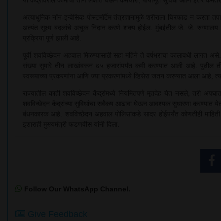
अत्याधुनिक नॉन-इन्वेसिव्ह पोस्टमॉर्टेम तंत्रज्ञानामुळे शरीराला चिरफाड न करता
अत्यंत सूक्ष्म बदलांचे अचूक निदान करणे शक्य होईल. मुंबईतील जे. जे. रुग्णालय
प्रक्रिया पूर्ण झाली आहे.
पूर्वी शवविच्छेदन अहवाल मिळण्यासाठी सहा महिने ते वर्षभराचा कालावधी लागत असे.
संख्या सुमारे तीन लाखांवरून ७५ हजारांपर्यंत कमी करण्यात आली आहे. पुढील त
स्वरूपाच्या प्रकरणांना आणि ज्या प्रकरणांमध्ये व्हिसेरा जतन करण्यात आला आहे, त्यांन
राज्यातील काही शवविच्छेदन केंद्रांमध्ये नियमितपणे मृतदेह येत नसले, तरी अपघा
शवविच्छेदन केंद्रांच्या सुविधांचा सर्वंकष आढावा घेऊन आवश्यक सुधारणा करण्यात येती
बंधनकारक आहे. शवविच्छेदन अहवाल पोलिसांकडे सादर होईपर्यंत कोणतीही माहिती
इशाराही मुख्यमंत्री फडणवीस यांनी दिला.
Follow Our WhatsApp Channel.
Give Feedback