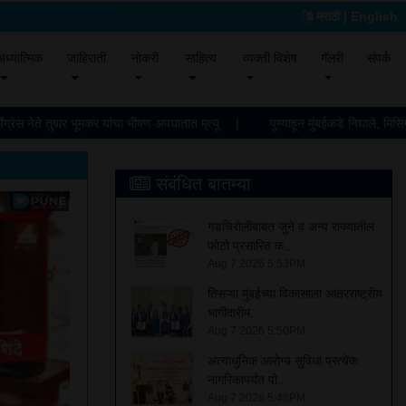
मराठी
| English
ent)
(current)
(current)
(current)
(current)
(current)
(current)
अध्यात्मिक
जाहिराती
नोकरी
साहित्य
व्यक्ती विशेष
गॅलरी
संपर्क
ग्रेस नेते तुषार भूमकर यांचा भीषण अपघातात मृत्यू
पुण्याहून मुंबईकडे निघाले, मिसिंग
संबंधित बातम्या
गडचिरोलीबाबत जुने व अन्य राज्यातील
फोटो प्रसारित क..
Aug 7 2026 5:53PM
तिसऱ्या मुंबईच्या विकासाला आंतरराष्ट्रीय
भागीदारीम..
Aug 7 2026 5:50PM
अत्याधुनिक आरोग्य सुविधा प्रत्येक
नागरिकापर्यंत पो..
Aug 7 2026 5:48PM