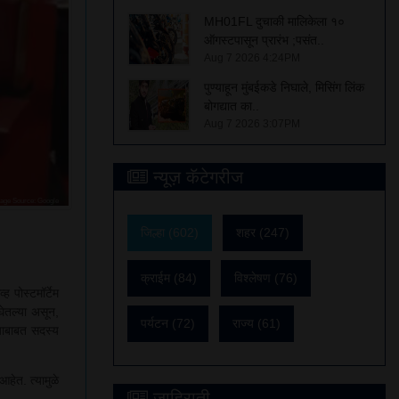
MH01FL दुचाकी मालिकेला १०
ऑगस्टपासून प्रारंभ ;पसंत..
Aug 7 2026 4:24PM
पुण्याहून मुंबईकडे निघाले, मिसिंग लिंक
बोगद्यात का..
Aug 7 2026 3:07PM
न्यूज़ कॅटेगरीज
age Source: Google
जिल्हा (602)
शहर (247)
क्राईम (84)
विश्लेषण (76)
 पोस्टमॉर्टेम
घेतल्या असून,
पर्यटन (72)
राज्य (61)
.याबाबत सदस्य
आहेत. त्यामुळे
जाहिराती