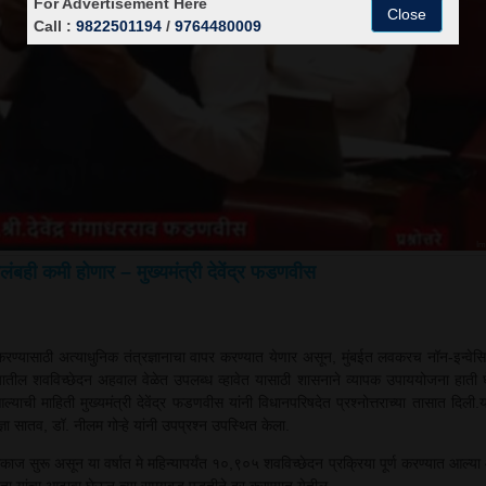
For Advertisement Here
Close
Call :
9822501194
/
9764480009
Im
ंबही कमी होणार – मुख्यमंत्री देवेंद्र फडणवीस
ण्यासाठी अत्याधुनिक तंत्रज्ञानाचा वापर करण्यात येणार असून, मुंबईत लवकरच नॉन-इन्वेसिव्ह
्यातील शवविच्छेदन अहवाल वेळेत उपलब्ध व्हावेत यासाठी शासनाने व्यापक उपाययोजना हाती 
आल्याची माहिती मुख्यमंत्री देवेंद्र फडणवीस यांनी विधानपरिषदेत प्रश्नोत्तराच्या तासात दिली
ञा सातव, डॉ. नीलम गोऱ्हे यांनी उपप्रश्न उपस्थित केला.
मकाज सुरू असून या वर्षात मे महिन्यापर्यंत १०,९०५ शवविच्छेदन प्रक्रिया पूर्ण करण्यात आल्या 
ा यांचा आढावा घेऊन त्या समयबद्ध पद्धतीने दूर करण्यात येतील.