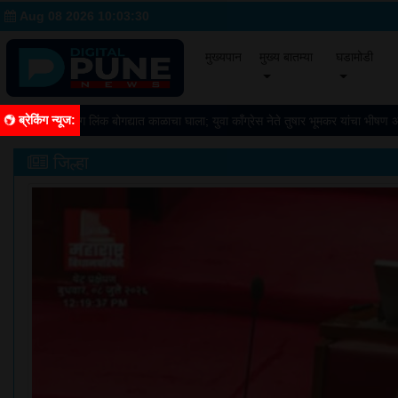
Aug 08 2026 10:03:31
(current)
(cur
मुख्यपान
मुख्य बातम्या
घडामोडी
ब्रेकिंग न्यूज
:
ईकडे निघाले, मिसिंग लिंक बोगद्यात काळाचा घाला; युवा काँग्रेस नेते तुषार भूमकर यांचा भीषण अप
जिल्हा