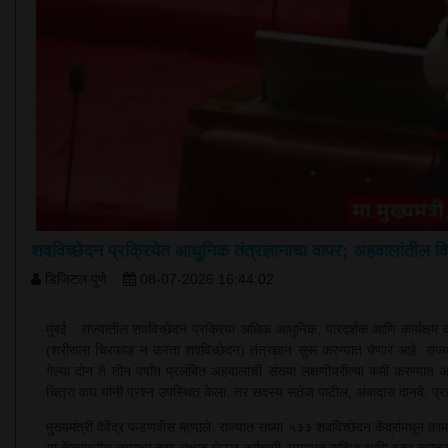
शवविच्छेदन प्रक्रियेत आधुनिक तंत्रज्ञानाचा वापर; अहवालांतील विल
डिजिटल पुणे
08-07-2026 16:44:02
मुंबई : राज्यातील शवविच्छेदन प्रक्रिया अधिक आधुनिक, पारदर्शक आणि कार्यक्षम कर
(शरीराला चिरफाड न करता शवविच्छेदन) तंत्रज्ञान सुरू करण्यात येणार आहे. राज
गेल्या दोन ते तीन वर्षांत प्रलंबित अहवालांची संख्या लक्षणीयरीत्या कमी करण्यात 
चित्रा वाघ यांनी प्रश्न उपस्थित केला. तर सदस्य सतेज पाटील, अंबादास दानवे, प्रज्
मुख्यमंत्री देवेंद्र फडणवीस म्हणाले, राज्यात सध्या ५३३ शवविच्छेदन केंद्रांमधून का
या केंद्रांवरील कामाचा ताण लक्षात घेऊन कर्मचारी, पायाभूत सुविधा आणि इतर कमतरत