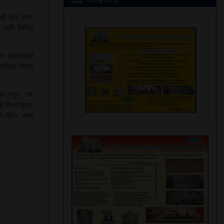
 कमी होणे आणि
या आणि निविदा
बित अहवालांची
 मेडिको-लीगल
्ध असून, सर्व
हे नियमांनुसार
ात येईल, असा