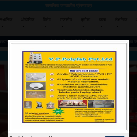
सामाजिक जगतातील प्रेरणापत्र
rent)
(current)
(current)
(current)
(current)
(current)
(current)
(curr
स्थानिक
औद्योगिक
विशेष
राजकीय
क्रीडा
कला
शैक्षणिक
घातात मृत्यू
पुण्याहून मुंबईकडे निघाले, मिसिंग लिंक बोगद्यात काळाचा घाला; युवा काँ