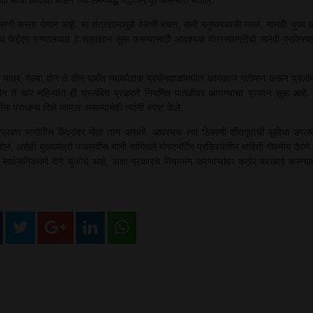
 तपासणी करता येणार आहे. या तंत्रज्ञानामुळे वेळेची बचत, कमी मनुष्यबळाची गरज, मानवी चुका
 व केईएम रुग्णालयात हे तंत्रज्ञान सुरू करण्यासाठी आवश्यक यंत्रसामग्रीची खरेदी प्रक्रि
 मात्र, गेल्या दोन ते तीन वर्षांत न्यायवैद्यक प्रयोगशाळांमधील कामकाज गतीमान करून प्रलं
ीन ते चार महिन्यांत ही प्रलंबित प्रकरणे नियमित पातळीवर आणण्याचा प्रयत्न सुरू आहे.
ा प्राधान्य दिले जाणार असल्याचेही त्यांनी स्पष्ट केले.
तप्रवण भागांतील केंद्रांवर मोठा ताण असतो. आवश्यक त्या ठिकाणी शीतगृहांची सुविधा उपलब
ल, असेही मुख्यमंत्री फडणवीस यांनी सांगितले.पोस्टमॉर्टेम प्रक्रियेतील माहिती गोपनीय ठेवणे 
 सार्वजनिकपणे देणे चुकीचे आहे. अशा प्रकारचे नियमभंग करणाऱ्यांवर कठोर कारवाई करण्य